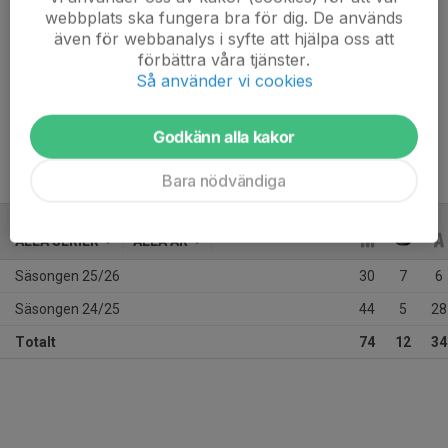
Ålder
24 år
webbplats ska fungera bra för dig. De används
även för webbanalys i syfte att hjälpa oss att
Tidigare klubbar
Huddinge
förbättra våra tjänster.
Så använder vi cookies
Moderklubb: IFK Salem
Godkänn alla kakor
Bara nödvändiga
ALLA SERIER
ALLA ÅR
Säsongen 25/26
30
7
6
Säsongen 24/25
44
5
28
Totalt
74
12
34