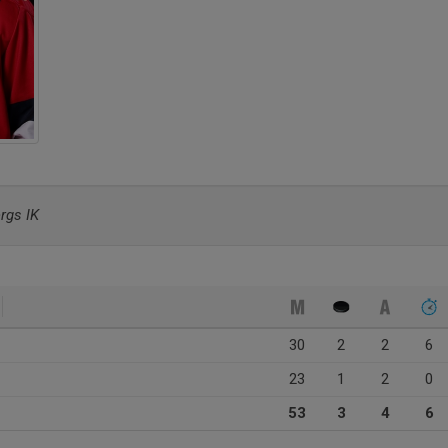
rgs IK
30
2
2
6
23
1
2
0
53
3
4
6