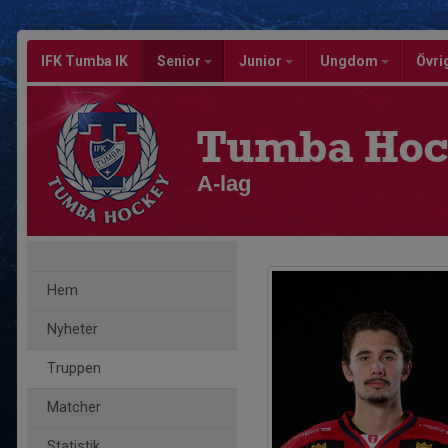
IFK Tumba IK
Senior
Junior
Ungdom
Övri
Tumba Hoc
A-lag
Hem
Nyheter
Truppen
Matcher
Statistik