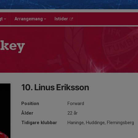
gt
Arrangemang
Istider
key
10. Linus Eriksson
Position
Forward
Ålder
22 år
Tidigare klubbar
Haninge, Huddinge, Flemingsberg