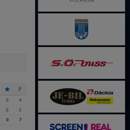
0
4
0
3
0
7