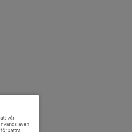
att vår
 används även
 förbättra