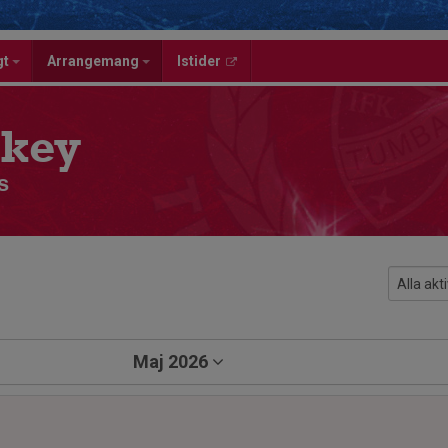
gt
Arrangemang
Istider
key
s
Maj 2026