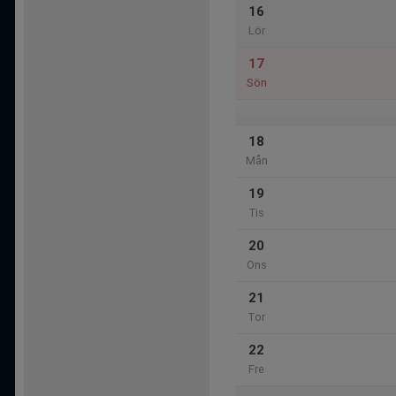
16
Lör
17
Sön
18
Mån
19
Tis
20
Ons
21
Tor
22
Fre