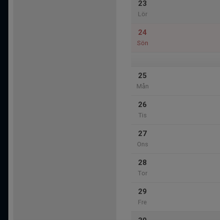
23
Lör
24
Sön
25
Mån
26
Tis
27
Ons
28
Tor
29
Fre