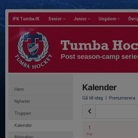
IFK Tumba IK
Senior
Junior
Ungdom
Övri
Tumba Hoc
Post season-camp serie
Kalender
Hem
Gå till idag
|
Prenumerera
Nyheter
Truppen
Kalender
1
Fre
Bildgalleri