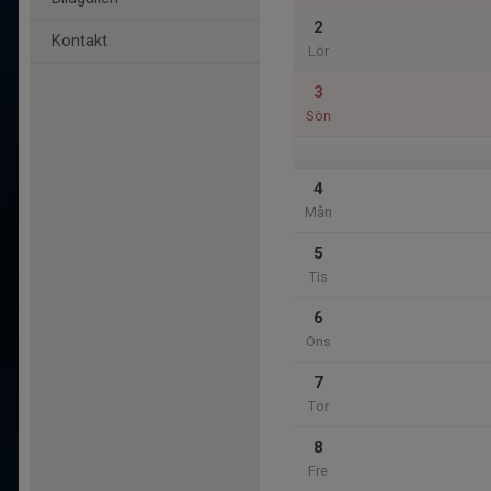
2
Kontakt
Lör
3
Sön
4
Mån
5
Tis
6
Ons
7
Tor
8
Fre