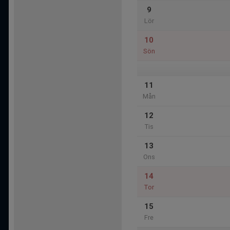
9
Lör
10
Sön
11
Mån
12
Tis
13
Ons
14
Tor
15
Fre