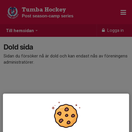
Tumba Hockey
Post season-camp series
Logga in
Till hemsidan
Dold sida
Sidan du försöker nå är dold och kan endast nås av föreningens
administratörer.