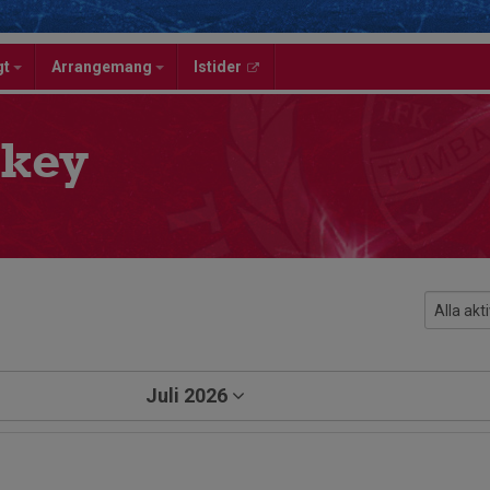
gt
Arrangemang
Istider
key
Juli 2026