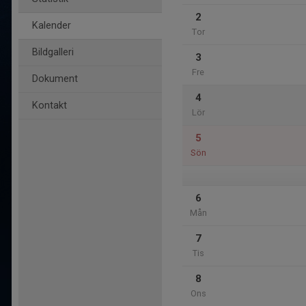
2
Kalender
Tor
Bildgalleri
3
Fre
Dokument
4
Kontakt
Lör
5
Sön
6
Mån
7
Tis
8
Ons