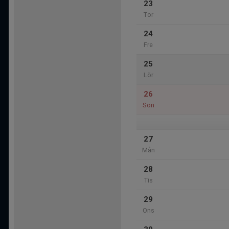
23
Tor
24
Fre
25
Lör
26
Sön
27
Mån
28
Tis
29
Ons