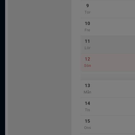
9
Tor
10
Fre
11
Lör
12
Sön
13
Mån
14
Tis
15
Ons