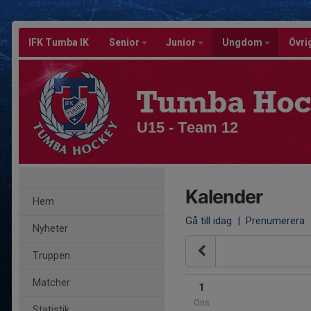
IFK Tumba IK
Senior
Junior
Ungdom
Övri
Tumba Hoc
U15 - Team 12
Kalender
Hem
Gå till idag
|
Prenumerera
Nyheter
Truppen
Matcher
1
Ons
Statistik