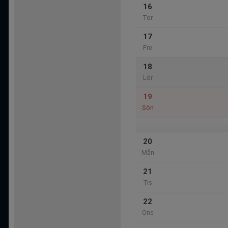
16
Tor
17
Fre
18
Lör
19
Sön
20
Mån
21
Tis
22
Ons