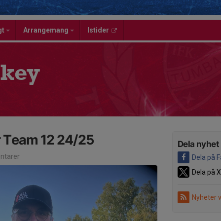
gt
Arrangemang
Istider
key
 Team 12 24/25
Dela nyhet
tarer
Dela på 
Dela på X
Nyheter 