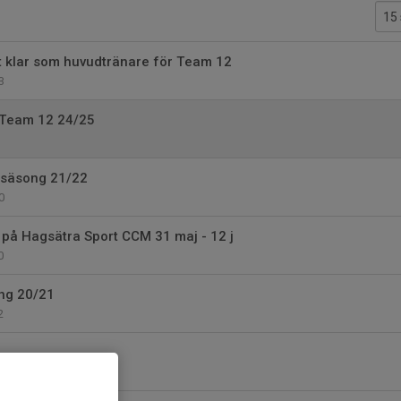
t klar som huvudtränare för Team 12
3
Team 12 24/25
 säsong 21/22
0
på Hagsätra Sport CCM 31 maj - 12 j
0
ng 20/21
2