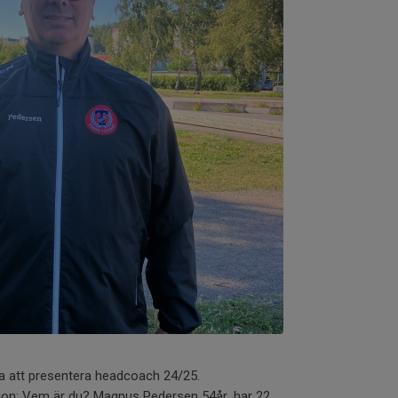
ta att presentera headcoach 24/25.
ation: Vem är du? Magnus Pedersen 54år, har 22