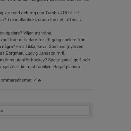
 var med och tog upp Tumba J18 till elit.
as? Transatlantiskt, crash the net, offensiv
n spelare? Viljan att träna.
varit tränare/ledare för ett gäng spelare från
några? Emil Tikka, Kevin Stenlund (nybliven
as Borgman, Ludvig Jansson m fl.
som finns utanför hockey? Spelar padel, golf och
 självklart tid med familjen. Börjat planera
e sommarschemat 🏒🔥