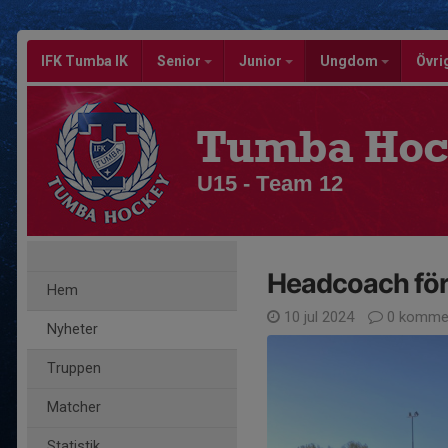
IFK Tumba IK
Senior
Junior
Ungdom
Övri
Tumba Hoc
U15 - Team 12
Headcoach för
Hem
10 jul 2024
0 kommen
Nyheter
Truppen
Matcher
Statistik