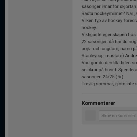
säsonger innanför skjortan.
Bästa hockeyminnet? När jag
Vilken typ av hockey föredr
hockey.
Viktigaste egenskapen hos e
22 säsonger, då har du nog 
pojk- och ungdom, namn på 
Stanleycup-mästare) Andre
Vad gör du den lilla tiden 
snickrar på huset. Spenderar
säsongen 24/25 (👊).
Trevlig sommar, glöm int
Kommentarer