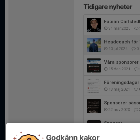
Tidigare nyheter
Fabian Carlsted
31 mar 2025
Headcoach för 
10 jul 2024
0
Våra sponsorer
15 dec 2021
Föreningsdagar 
13 maj 2021
Sponsorer säso
22 nov 2020
Sponsor
7 mar 2020
0
Godkänn kakor