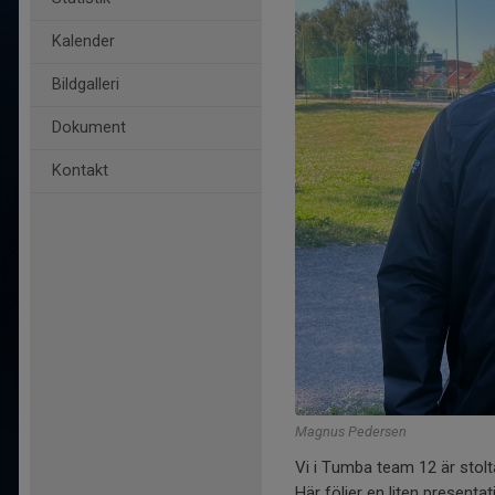
Kalender
Bildgalleri
Dokument
Kontakt
Magnus Pedersen
Vi i Tumba team 12 är stol
Här följer en liten present