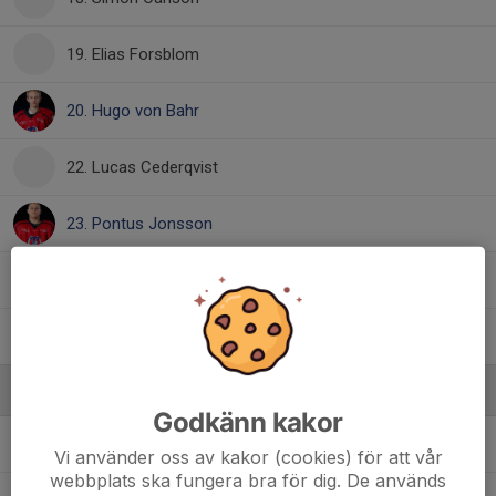
19. Elias Forsblom
20. Hugo von Bahr
22. Lucas Cederqvist
23. Pontus Jonsson
26. Ludvig Wahlstrand
31. Melker Olsson
Ledare
Godkänn kakor
Alexander Nordvall
Huvudtränare
Vi använder oss av kakor (cookies) för att vår
webbplats ska fungera bra för dig. De används