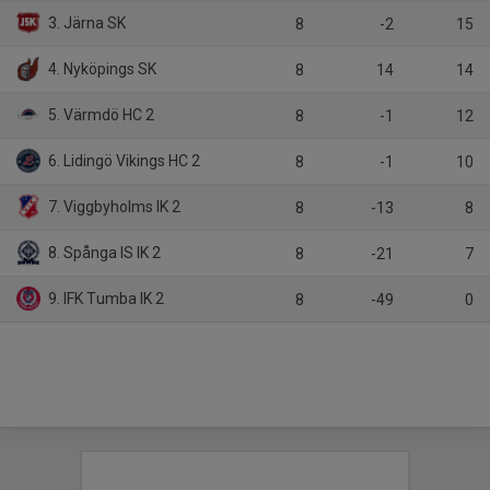
3. Järna SK
8
-2
15
4. Nyköpings SK
8
14
14
5. Värmdö HC 2
8
-1
12
6. Lidingö Vikings HC 2
8
-1
10
7. Viggbyholms IK 2
8
-13
8
8. Spånga IS IK 2
8
-21
7
9. IFK Tumba IK 2
8
-49
0