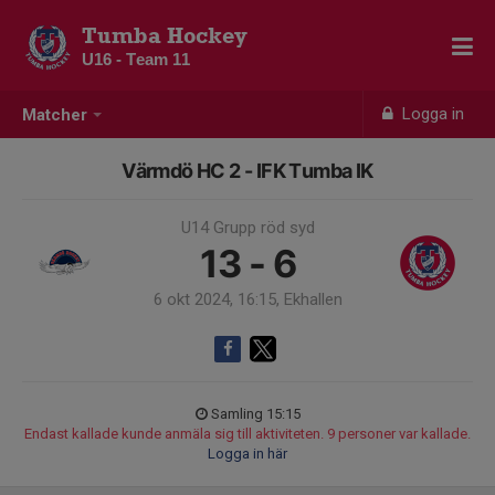
Tumba Hockey
U16 - Team 11
Logga in
Matcher
Värmdö HC 2 - IFK Tumba IK
U14 Grupp röd syd
13 - 6
6 okt 2024, 16:15, Ekhallen
Samling 15:15
Endast kallade kunde anmäla sig till aktiviteten. 9 personer var kallade.
Logga in här