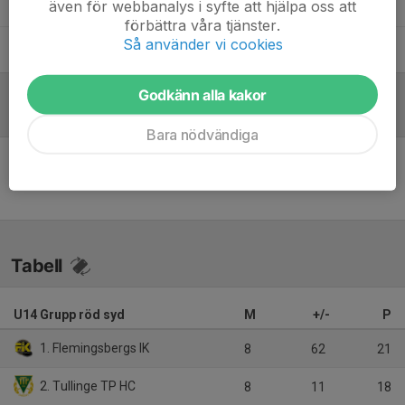
Olle Persson
Tränare / Ekonomi
även för webbanalys i syfte att hjälpa oss att
förbättra våra tjänster.
Så använder vi cookies
Anders Sjöberg
Ass materialare
Godkänn alla kakor
Referat
Bara nödvändiga
Inget referat skrivet
Tabell
U14 Grupp röd syd
M
+/-
P
1. Flemingsbergs IK
8
62
21
2. Tullinge TP HC
8
11
18