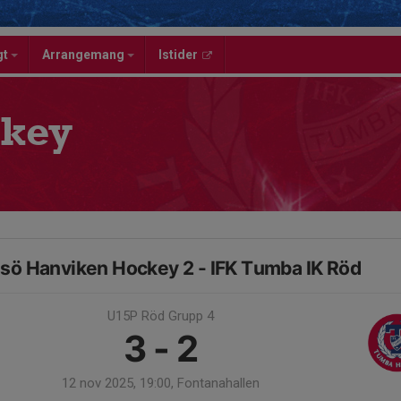
gt
Arrangemang
Istider
key
sö Hanviken Hockey 2 - IFK Tumba IK Röd
U15P Röd Grupp 4
3 - 2
12 nov 2025, 19:00, Fontanahallen