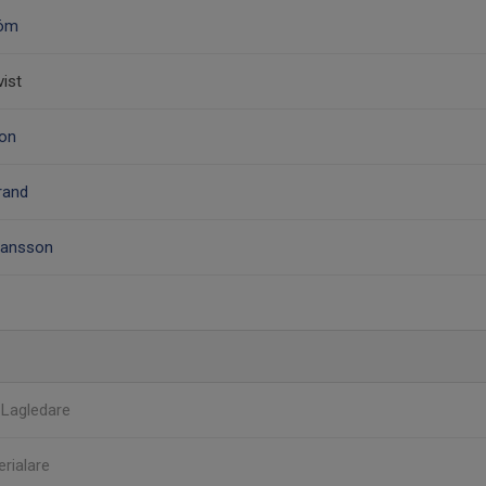
röm
ist
son
rand
hansson
t
Lagledare
rialare