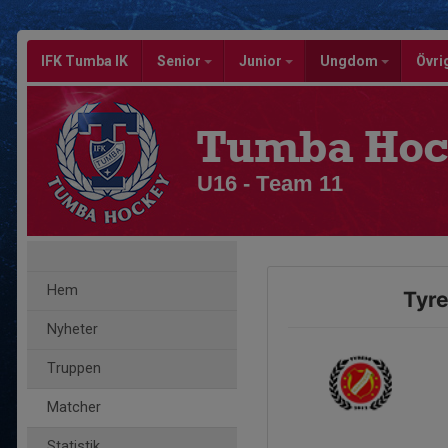
IFK Tumba IK
Senior
Junior
Ungdom
Övri
Tumba Hoc
U16 - Team 11
Hem
Tyre
Nyheter
Truppen
Matcher
Statistik