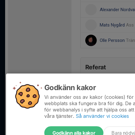
Alexander Nordva
Mats Nygård
Ass 
Olle Persson
Trän
Referat
Godkänn kakor
Vi använder oss av kakor (cookies) för 
webbplats ska fungera bra för dig. De
för webbanalys i syfte att hjälpa oss att
våra tjänster.
Så använder vi cookies
Godkänn alla kakor
Bara nödv