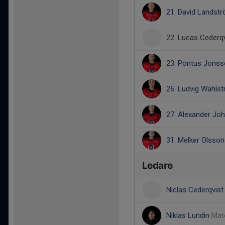
21. David Landst
22. Lucas Cederqv
23. Pontus Jons
26. Ludvig Wahlst
27. Alexander Jo
31. Melker Olsson
Ledare
Niclas Cederqvis
Niklas Lundin
Mate