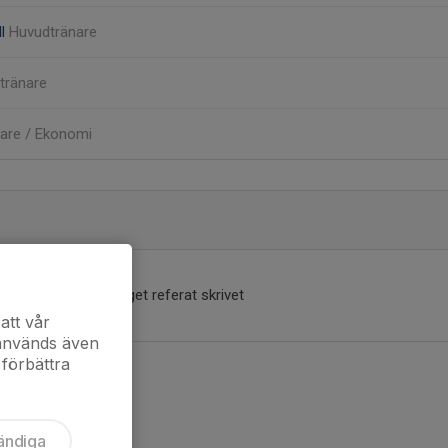
ll
Huvudtränare
tränare
are / Ekonomi
Inget referat skrivet
att vår
 används även
 förbättra
ändiga