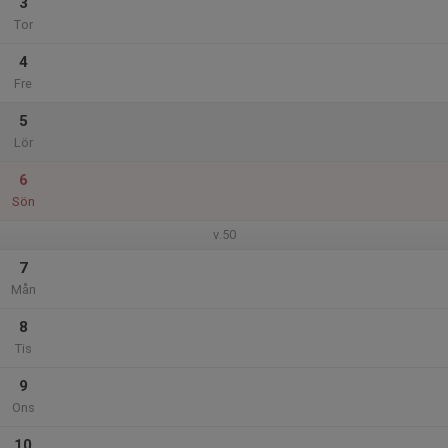
3
Tor
4
Fre
5
Lör
6
Sön
v.50
7
Mån
8
Tis
9
Ons
10