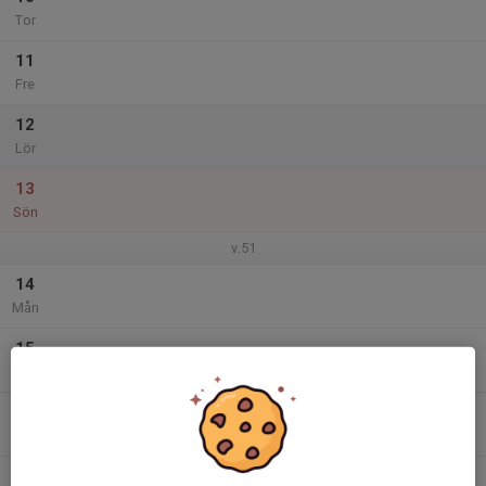
Tor
11
Fre
12
Lör
13
Sön
v.51
14
Mån
15
Tis
16
Ons
17