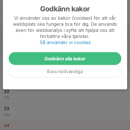
Tor
Godkänn kakor
18
Vi använder oss av kakor (cookies) för att vår
Fre
webbplats ska fungera bra för dig. De används
även för webbanalys i syfte att hjälpa oss att
19
förbättra våra tjänster.
Lör
Så använder vi cookies
20
Sön
Godkänn alla kakor
v.52
Bara nödvändiga
21
Mån
22
Tis
23
Ons
24