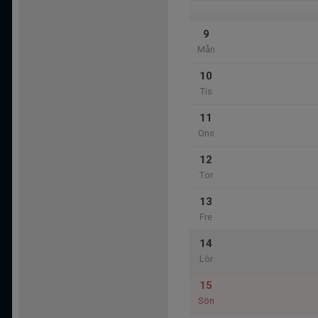
9
Mån
10
Tis
11
Ons
12
Tor
13
Fre
14
Lör
15
Sön