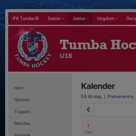
IFK Tumba IK
Senior
Junior
Ungdom
Övri
Tumba Hoc
U18
Kalender
Hem
Gå till idag
|
Prenumerera
Nyheter
Truppen
Matcher
1
Sön
Statistik