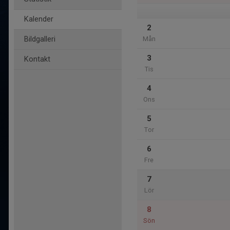
Kalender
2
Bildgalleri
Mån
3
Kontakt
Tis
4
Ons
5
Tor
6
Fre
7
Lör
8
Sön