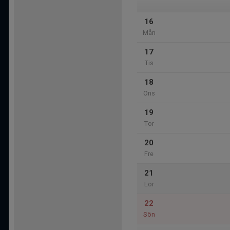
16
Mån
17
Tis
18
Ons
19
Tor
20
Fre
21
Lör
22
Sön