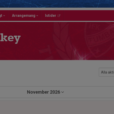
gt
Arrangemang
Istider
key
November 2026