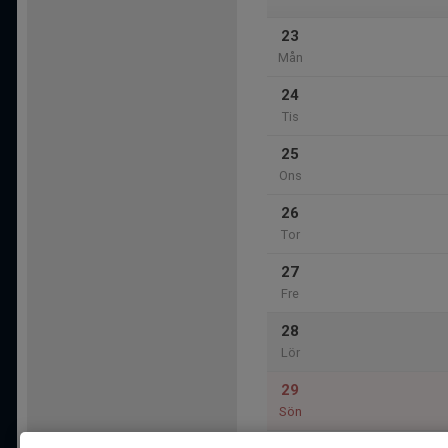
23
Mån
24
Tis
25
Ons
26
Tor
27
Fre
28
Lör
29
Sön