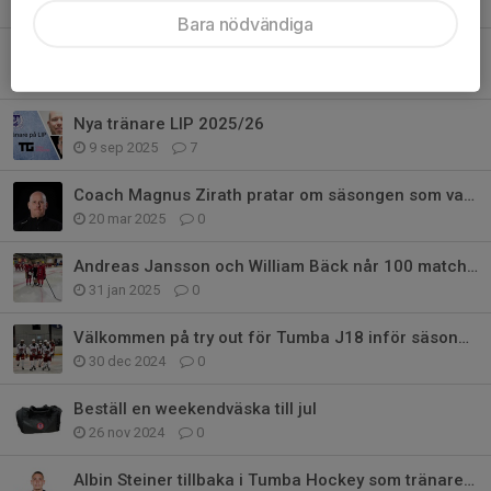
18 mar, 09:38
0
Bara nödvändiga
Try-out till Tumba U18
4 mar, 16:00
0
Nya tränare LIP 2025/26
9 sep 2025
7
Coach Magnus Zirath pratar om säsongen som varit och kommande kvalserie
20 mar 2025
0
Andreas Jansson och William Bäck når 100 matcher i J18
31 jan 2025
0
Välkommen på try out för Tumba J18 inför säsongen 2025/2026
30 dec 2024
0
Beställ en weekendväska till jul
26 nov 2024
0
Albin Steiner tillbaka i Tumba Hockey som tränare för J18