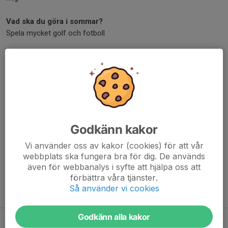
Vad ska du göra i sommar?
Spela mycket golf och fotboll
Vad var säsongens höjdpunkt för dig.
Alla boxplaymål jag och Felix gjorde
Dela nyhet
Godkänn kakor
Kommentarer
Vi använder oss av kakor (cookies) för att vår
webbplats ska fungera bra för dig. De används
även för webbanalys i syfte att hjälpa oss att
förbättra våra tjänster.
Så använder vi cookies
Tidigare nyheter
Godkänn alla kakor
Alexander Gleisner ny huvudtränare för U18