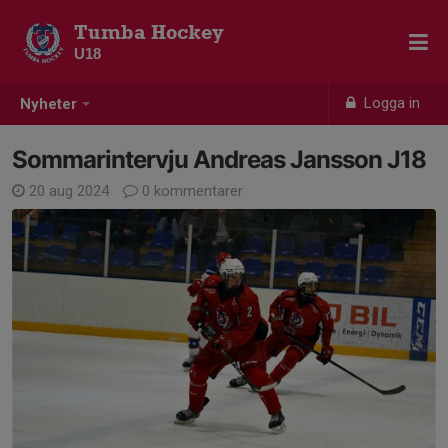
Tumba Hockey
U18
Logga in
Nyheter
Sommarintervju Andreas Jansson J18
20 aug 2024
0 kommentarer