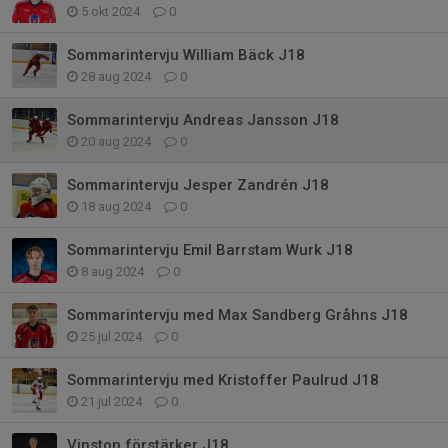
5 okt 2024
0
Sommarintervju William Bäck J18
28 aug 2024
0
Sommarintervju Andreas Jansson J18
20 aug 2024
0
Sommarintervju Jesper Zandrén J18
18 aug 2024
0
Sommarintervju Emil Barrstam Wurk J18
8 aug 2024
0
Sommarintervju med Max Sandberg Gråhns J18
25 jul 2024
0
Sommarintervju med Kristoffer Paulrud J18
21 jul 2024
0
Vinston förstärker J18