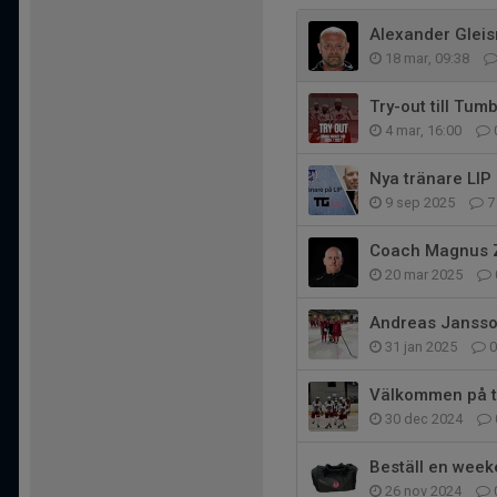
Alexander Gleis
18 mar, 09:38
Try-out till Tum
4 mar, 16:00
Nya tränare LIP
9 sep 2025
7
Coach Magnus Z
20 mar 2025
Andreas Jansson
31 jan 2025
0
Välkommen på t
30 dec 2024
Beställ en weeke
26 nov 2024