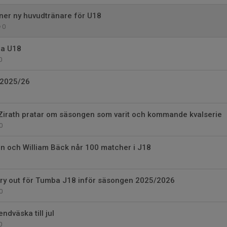
ner ny huvudtränare för U18
0
ba U18
0
 2025/26
irath pratar om säsongen som varit och kommande kvalserie
0
 och William Bäck når 100 matcher i J18
ry out för Tumba J18 inför säsongen 2025/2026
0
ndväska till jul
0