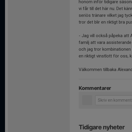
honom inför tidigare säsong
vi får till det här nu. Det k
seriös tränare vilket jag tyc
tror det blir en riktigt bra p
- Jag vill också påpeka att A
familj att vara assisterand
och jag tror kombinationen 
en riktigt vinstlott för os
Välkommen tillbaka Alexand
Kommentarer
Tidigare nyheter