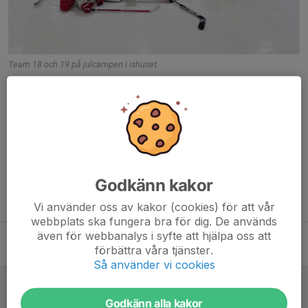
Team 18 och 19 på julcampen i ishuset.
Nu har vi lämnat 2025 och stigit in i ett nytt Hockey år! Nu tar vi
2026 med storm!
Dela nyhet
Godkänn kakor
Tidigare nyheter
Vi använder oss av kakor (cookies) för att vår
webbplats ska fungera bra för dig. De används
även för webbanalys i syfte att hjälpa oss att
Tränings söndag med både team 18 och 19
förbättra våra tjänster.
8 feb, 10:52
0
Så använder vi cookies
Gott nytt år!
5 jan, 18:32
0
Godkänn alla kakor