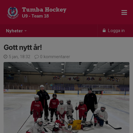
Tumba Hockey
U9 - Team 18
Logga in
Nyheter
Gott nytt år!
5 jan, 18:32
0 kommentarer