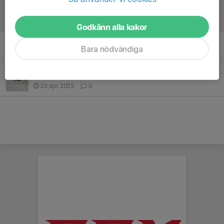
Tränings söndag med både team 18 och 19
8 feb, 10:52
0
Godkänn alla kakor
Gott nytt år!
Bara nödvändiga
5 jan, 18:32
0
Team 2018 startar upp !
23 apr 2025
0