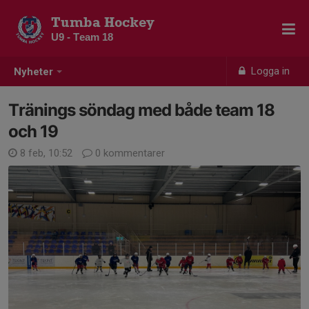
Tumba Hockey
U9 - Team 18
Logga in
Nyheter
Tränings söndag med både team 18
och 19
8 feb, 10:52
0 kommentarer