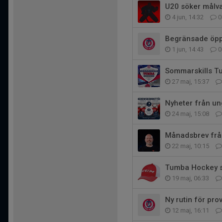
U20 söker målv
4 jun, 14:32
0
Begränsade öppe
1 jun, 14:43
0
Sommarskills T
27 maj, 15:37
Nyheter från u
24 maj, 15:08
Månadsbrev frå
22 maj, 10:15
Tumba Hockey sö
19 maj, 06:33
Ny rutin för pr
12 maj, 16:11