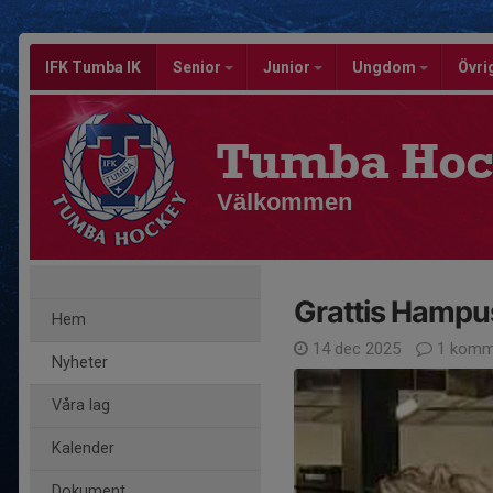
IFK Tumba IK
Senior
Junior
Ungdom
Övri
Tumba Hoc
Välkommen
Grattis Hampu
Hem
14 dec 2025
1 komm
Nyheter
Våra lag
Kalender
Dokument