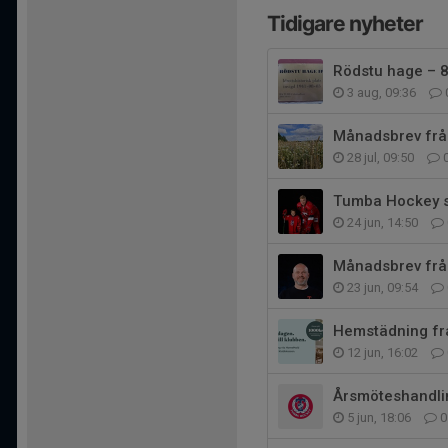
Tidigare nyheter
Rödstu hage – 85
3 aug, 09:36
Månadsbrev från
28 jul, 09:50
Tumba Hockey s
24 jun, 14:50
Månadsbrev från
23 jun, 09:54
Hemstädning fr
12 jun, 16:02
Årsmöteshandli
5 jun, 18:06
0