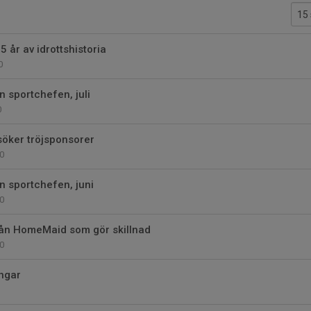
 år av idrottshistoria
0
 sportchefen, juli
0
öker tröjsponsorer
0
 sportchefen, juni
0
ån HomeMaid som gör skillnad
0
ngar