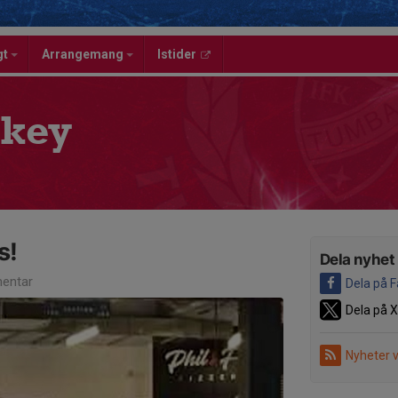
gt
Arrangemang
Istider
key
s!
Dela nyhet
entar
Dela på 
Dela på X
Nyheter 