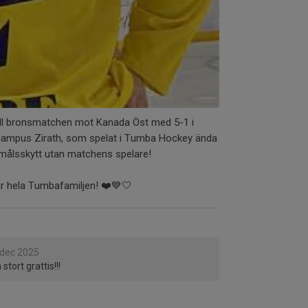
äll bronsmatchen mot Kanada Öst med 5-1 i
 Hampus Zirath, som spelat i Tumba Hockey ända
våmålsskytt utan matchens spelare!
r hela Tumbafamiljen! ❤️💙🤍
 dec 2025
tort grattis!!!