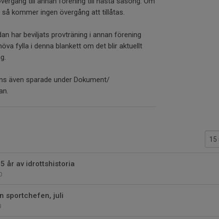
övergång till annan förening till nästa säsong. Om
ld så kommer ingen övergång att tillåtas.
an har beviljats provträning i annan förening
va fylla i denna blankett om det blir aktuellt
g.
inns även sparade under Dokument/
an.
 år av idrottshistoria
0
 sportchefen, juli
0