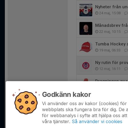
Nyheter från u
24 maj, 15:08
Månadsbrev frå
22 maj, 10:15
Tumba Hockey sö
19 maj, 06:33
Ny rutin för pr
12 maj, 16:11
Dragningen av r
7 maj, 12:57
Godkänn kakor
Försenad dragnin
Vi använder oss av kakor (cookies) för 
4 maj, 14:58
webbplats ska fungera bra för dig. De
för webbanalys i syfte att hjälpa oss att
våra tjänster.
Så använder vi cookies