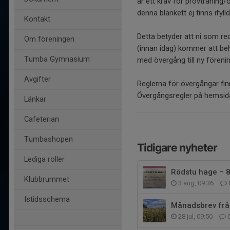
är ett krav för provträning/
denna blankett ej finns ifyl
Kontakt
Detta betyder att ni som red
Om föreningen
(innan idag) kommer att behö
Tumba Gymnasium
med övergång till ny förenin
Avgifter
Reglerna för övergångar f
Övergångsregler på hemsid
Länkar
Cafeterian
Tumbashopen
Tidigare nyheter
Lediga roller
Rödstu hage – 85
Klubbrummet
3 aug, 09:36
Istidsschema
Månadsbrev från
28 jul, 09:50