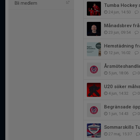
Bli medlem
Tumba Hockey s
24 jun, 14:50
Månadsbrev från
23 jun, 09:54
Hemstädning fr
12 jun, 16:02
Årsmöteshandli
5 jun, 18:06
0
U20 söker målv
4 jun, 14:32
0
Begränsade öppe
1 jun, 14:43
0
Sommarskills T
27 maj, 15:37