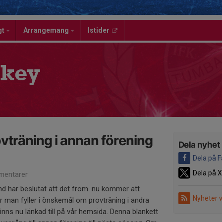
gt
Arrangemang
Istider
key
ovträning i annan förening
Dela nyhet
Dela på 
Dela på X
entarer
 har beslutat att det from. nu kommer att
Nyheter 
är man fyller i önskemål om provträning i andra
inns nu länkad till på vår hemsida. Denna blankett