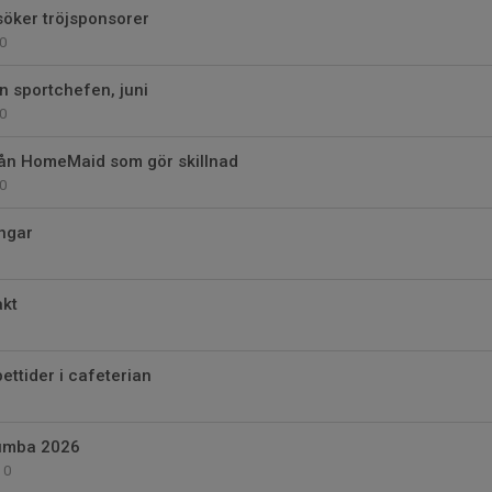
öker tröjsponsorer
0
 sportchefen, juni
0
ån HomeMaid som gör skillnad
0
ngar
akt
ttider i cafeterian
umba 2026
0