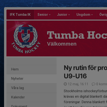
IFK Tumba IK
Senior
Junior
Ungdom
Övri
Tumba Hoc
Välkommen
Ny rutin för pr
Hem
U9-U16
Nyheter
12 maj, 16:11
0 komm
Våra lag
Stockholms ishockeyförbund
krävas en digital blankett d
Kalender
föreningar. Denna blankett f
Dokument