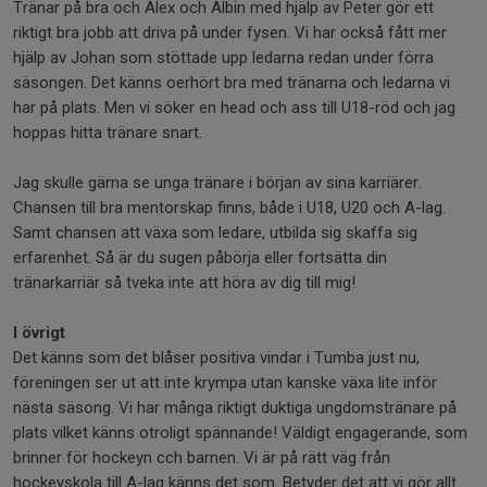
Tränar på bra och Alex och Albin med hjälp av Peter gör ett
riktigt bra jobb att driva på under fysen. Vi har också fått mer
hjälp av Johan som stöttade upp ledarna redan under förra
säsongen. Det känns oerhört bra med tränarna och ledarna vi
har på plats. Men vi söker en head och ass till U18-röd och jag
hoppas hitta tränare snart.
Jag skulle gärna se unga tränare i början av sina karriärer.
Chansen till bra mentorskap finns, både i U18, U20 och A-lag.
Samt chansen att växa som ledare, utbilda sig skaffa sig
erfarenhet. Så är du sugen påbörja eller fortsätta din
tränarkarriär så tveka inte att höra av dig till mig!
I övrigt
Det känns som det blåser positiva vindar i Tumba just nu,
föreningen ser ut att inte krympa utan kanske växa lite inför
nästa säsong. Vi har många riktigt duktiga ungdomstränare på
plats vilket känns otroligt spännande! Väldigt engagerande, som
brinner för hockeyn cch barnen. Vi är på rätt väg från
hockeyskola till A-lag känns det som. Betyder det att vi gör allt