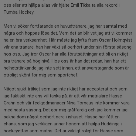
oss eller att hjälpa allas vår hjälte Emil Tikka ta alla rekord i
Tumba Hockey.
Men vi söker fortfarande en huvudtränare, jag har samtal med
några och hoppas lösa det. Vem det än blir vet jag att vi kommer
ha en bra verksamhet. Här måste jag lyfta fram Oscar Holmqvist
vår ena tränare, han har växt så oerhört under sin första säsong
hos oss. Jag tror Oscar har alla förutsättningar att bli en riktigt
bra tränare på hög nivå. Hos oss är han det redan, han har ett
helhetstänkande jag inte sett innan, ett ansvarstagande som är
otroligt skönt för mig som sportchef.
Något sjukt tråkigt som jag inte riktigt har accepterat och som
jag faktiskt inte ens vill tänka på, är att vår matrialare Hasse
Grahn och vår feelgodmanager Nina Torneus inte kommer vara
med nästa säsong. Det gör mig gråtfärdig och jag kommer jag
sakna dom något oerhört nere i ishuset. Hasse har fått en
chans, som jag verkligen unnar honom att hjälpa Huddinge i
hockeyettan som matris. Det är väldigt roligt för Hasse som