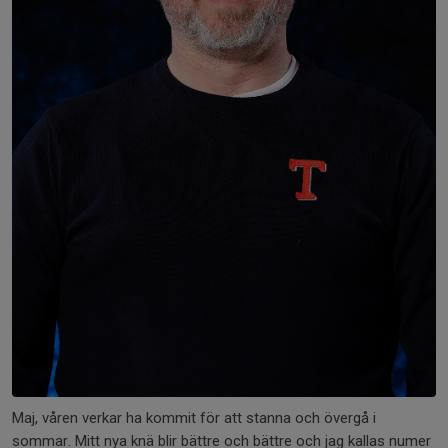
Maj, våren verkar ha kommit för att stanna och övergå i
sommar. Mitt nya knä blir bättre och bättre och jag kallas numer