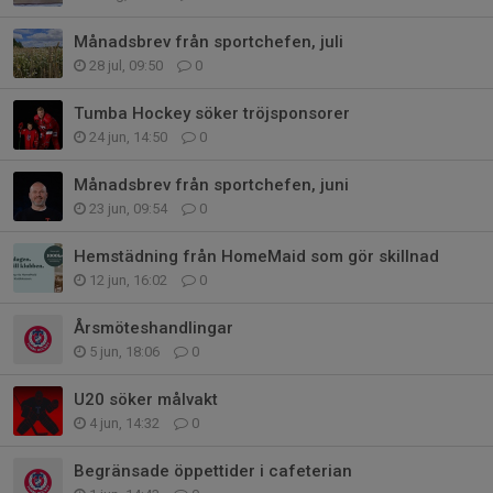
Månadsbrev från sportchefen, juli
28 jul, 09:50
0
Tumba Hockey söker tröjsponsorer
24 jun, 14:50
0
Månadsbrev från sportchefen, juni
23 jun, 09:54
0
Hemstädning från HomeMaid som gör skillnad
12 jun, 16:02
0
Årsmöteshandlingar
5 jun, 18:06
0
U20 söker målvakt
4 jun, 14:32
0
Begränsade öppettider i cafeterian