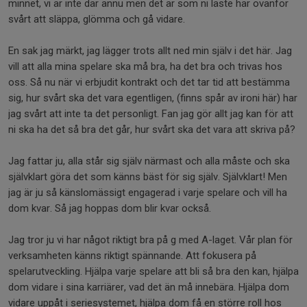
minnet, vi är inte där ännu men det är som ni läste här ovanför
svårt att släppa, glömma och gå vidare.
En sak jag märkt, jag lägger trots allt ned min själv i det här. Jag
vill att alla mina spelare ska må bra, ha det bra och trivas hos
oss. Så nu när vi erbjudit kontrakt och det tar tid att bestämma
sig, hur svårt ska det vara egentligen, (finns spår av ironi här) har
jag svårt att inte ta det personligt. Fan jag gör allt jag kan för att
ni ska ha det så bra det går, hur svårt ska det vara att skriva på?
Jag fattar ju, alla står sig själv närmast och alla måste och ska
självklart göra det som känns bäst för sig själv. Självklart! Men
jag är ju så känslomässigt engagerad i varje spelare och vill ha
dom kvar. Så jag hoppas dom blir kvar också.
Jag tror ju vi har något riktigt bra på g med A-laget. Vår plan för
verksamheten känns riktigt spännande. Att fokusera på
spelarutveckling. Hjälpa varje spelare att bli så bra den kan, hjälpa
dom vidare i sina karriärer, vad det än må innebära. Hjälpa dom
vidare uppåt i seriesystemet, hjälpa dom få en större roll hos