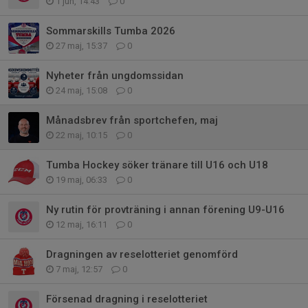
1 jun, 14:43
0
Sommarskills Tumba 2026
27 maj, 15:37
0
Nyheter från ungdomssidan
24 maj, 15:08
0
Månadsbrev från sportchefen, maj
22 maj, 10:15
0
Tumba Hockey söker tränare till U16 och U18
19 maj, 06:33
0
Ny rutin för provträning i annan förening U9-U16
12 maj, 16:11
0
Dragningen av reselotteriet genomförd
7 maj, 12:57
0
Försenad dragning i reselotteriet