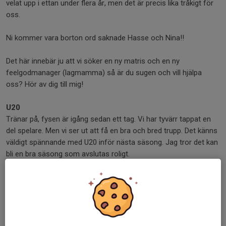
velat upp i ettan under flera år, men det är precis lika tråkigt för
oss.
Ni kommer vara borton ord saknade Hasse och Nina!!
Det här innebär ju att vi söker en ny matris och en ny
feelgodmanager (lagmamma) så är du sugen och vill hjälpa
oss? Hör av dig till mig!
U20
Tränar på, fysen är igång sedan ett tag. Vi har tyvärr tappat en
del spelare. Men vi ser ut att få en bra och bred trupp. Det känns
väldigt spännande med U20 inför nästa säsong. Jag tror det kan
bli en bra säsong som avslutas roligt.
Jag förstår verkligen spelare som vill upp och vidare och tar
chansen då regionallagen hör av sig. Jag förstår VERKLIGEN!
Men kan ibland tycka det är synd att man har så bråttom. Jag är
rätt säker på att om vi varit bättre på att behålla spelare, om jag
varit bättre på att förklara och lugna spelarna att dom spelat i