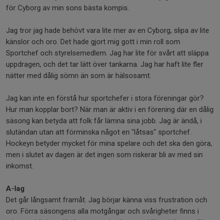
för Cyborg av min sons bästa kompis.
Jag tror jag hade behövt vara lite mer av en Cyborg, slipa av lite
känslor och oro. Det hade gjort mig gott i min roll som
Sportchef och styrelsemedlem. Jag har lite för svårt att släppa
uppdragen, och det tar lätt över tankarna. Jag har haft lite fler
nätter med dålig sömn än som är hälsosamt.
Jag kan inte en förstå hur sportchefer i stora föreningar gör?
Hur man kopplar bort? När man är aktiv i en förening där en dålig
säsong kan betyda att folk får lämna sina jobb. Jag är ändå, i
slutändan utan att förminska något en "låtsas" sportchef.
Hockeyn betyder mycket för mina spelare och det ska den göra,
men i slutet av dagen är det ingen som riskerar bli av med sin
inkomst.
A-lag
Det går långsamt framåt. Jag börjar känna viss frustration och
oro. Förra säsongens alla motgångar och svårigheter finns i