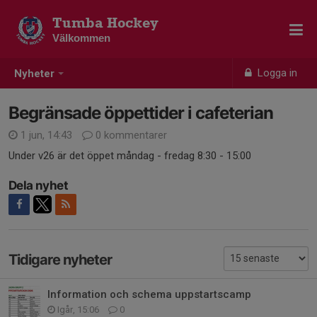
Tumba Hockey
Välkommen
Logga in
Nyheter
Begränsade öppettider i cafeterian
1 jun, 14:43
0 kommentarer
Under v26 är det öppet måndag - fredag 8:30 - 15:00
Dela nyhet
Tidigare nyheter
Information och schema uppstartscamp
Igår, 15:06
0