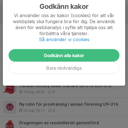
Godkänn kakor
Begränsade öppettider i cafeterian
Vi använder oss av kakor (cookies) för att vår
1 jun, 14:43
0
webbplats ska fungera bra för dig. De används
även för webbanalys i syfte att hjälpa oss att
Sommarskills Tumba 2026
förbättra våra tjänster.
27 maj, 15:37
0
Så använder vi cookies
Nyheter från ungdomssidan
24 maj, 15:08
0
Godkänn alla kakor
Månadsbrev från sportchefen, maj
Bara nödvändiga
22 maj, 10:15
0
Tumba Hockey söker tränare till U16 och U18
19 maj, 06:33
0
Ny rutin för provträning i annan förening U9-U16
12 maj, 16:11
0
Dragningen av reselotteriet genomförd