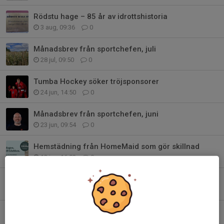
Rödstu hage – 85 år av idrottshistoria
3 aug, 09:36
0
Månadsbrev från sportchefen, juli
28 jul, 09:50
0
Tumba Hockey söker tröjsponsorer
24 jun, 14:50
0
Månadsbrev från sportchefen, juni
23 jun, 09:54
0
Hemstädning från HomeMaid som gör skillnad
12 jun, 16:02
0
Årsmöteshandlingar
5 jun, 18:06
0
U20 söker målvakt
4 jun, 14:32
0