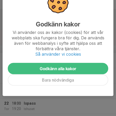
19:20
Fre
Ishuset
17
13:00
Match mot Flemingsbergs IK
15:00
Lör
HockeyTvåan Herr Östra
Godkänn kakor
Ishuset
Vi använder oss av kakor (cookies) för att vår
18
webbplats ska fungera bra för dig. De används
Sön
även för webbanalys i syfte att hjälpa oss att
förbättra våra tjänster.
v.4
Så använder vi cookies
19
18:00
Ispass
19:20
Mån
Ishuset
Godkänn alla kakor
20
Tis
Bara nödvändiga
21
18:15
Ispass
19:05
Ons
Roplanhallen
22
18:00
Ispass
19:20
Tor
Ishuset