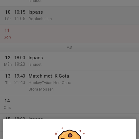
Ishuset
10
10:15
Ispass
11:05
Lör
Roplanhallen
11
Sön
v.3
12
18:00
Ispass
19:20
Mån
Ishuset
13
19:40
Match mot IK Göta
21:40
Tis
HockeyTvåan Herr Östra
Stora Mossen
14
Ons
15
18:00
Ispass
19:20
Tor
Ishuset
16
18:00
Ispass