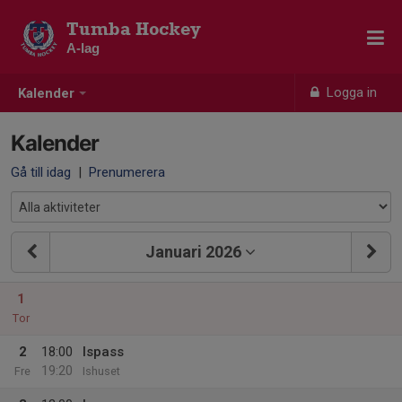
Tumba Hockey
A-lag
Logga in
Kalender
Kalender
Gå till idag
|
Prenumerera
Januari 2026
1
Tor
2
18:00
Ispass
19:20
Fre
Ishuset