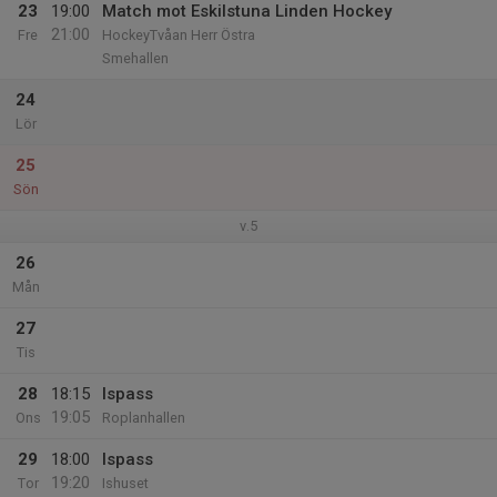
23
19:00
Match mot Eskilstuna Linden Hockey
21:00
Fre
HockeyTvåan Herr Östra
Smehallen
24
Lör
25
Sön
v.5
26
Mån
27
Tis
28
18:15
Ispass
19:05
Ons
Roplanhallen
29
18:00
Ispass
19:20
Tor
Ishuset