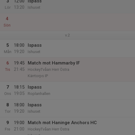
3
12:00
Ispass
13:20
Lör
Ishuset
4
Sön
v.2
5
18:00
Ispass
19:20
Mån
Ishuset
6
19:45
Match mot Hammarby IF
21:45
Tis
HockeyTvåan Herr Östra
Kärrtorps IP
7
18:15
Ispass
19:05
Ons
Roplanhallen
8
18:00
Ispass
19:20
Tor
Ishuset
9
19:00
Match mot Haninge Anchors HC
21:00
Fre
HockeyTvåan Herr Östra