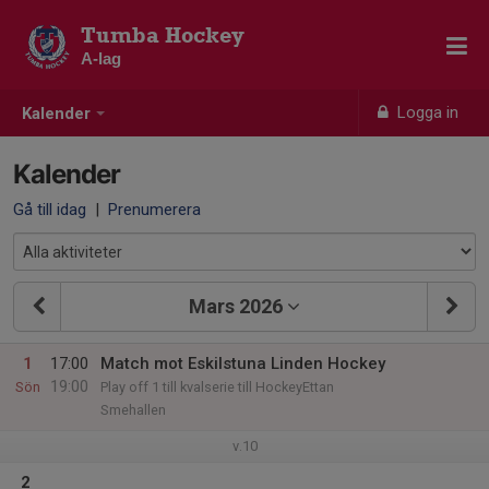
Tumba Hockey
A-lag
Logga in
Kalender
Kalender
Gå till idag
|
Prenumerera
Mars 2026
1
17:00
Match mot Eskilstuna Linden Hockey
19:00
Sön
Play off 1 till kvalserie till HockeyEttan
Smehallen
v.10
2