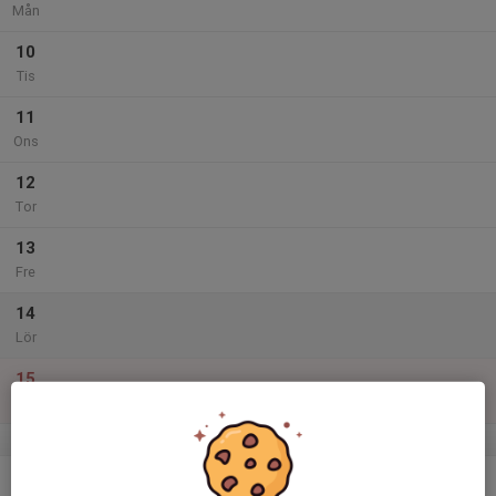
Mån
10
Tis
11
Ons
12
Tor
13
Fre
14
Lör
15
Sön
v.12
16
18:15
Ispass