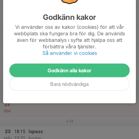
19:35
Mån
Roplan
17
Godkänn kakor
Tis
Vi använder oss av kakor (cookies) för att vår
18
webbplats ska fungera bra för dig. De används
Ons
även för webbanalys i syfte att hjälpa oss att
förbättra våra tjänster.
19
18:00
Ispass
Så använder vi cookies
19:20
Tor
Ishuset
20
Godkänn alla kakor
Fre
Bara nödvändiga
21
Lör
22
Sön
v.13
23
18:15
Ispass
19:35
Mån
Roplan