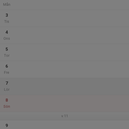
Mån
3
Tis
4
Ons
5
Tor
6
Fre
7
Lör
8
Sön
v.11
9