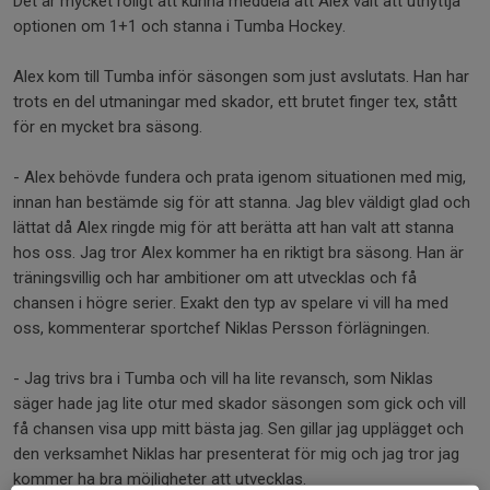
Det är mycket roligt att kunna meddela att Alex valt att utnyttja
optionen om 1+1 och stanna i Tumba Hockey.
Alex kom till Tumba inför säsongen som just avslutats. Han har
trots en del utmaningar med skador, ett brutet finger tex, stått
för en mycket bra säsong.
- Alex behövde fundera och prata igenom situationen med mig,
innan han bestämde sig för att stanna. Jag blev väldigt glad och
lättat då Alex ringde mig för att berätta att han valt att stanna
hos oss. Jag tror Alex kommer ha en riktigt bra säsong. Han är
träningsvillig och har ambitioner om att utvecklas och få
chansen i högre serier. Exakt den typ av spelare vi vill ha med
oss, kommenterar sportchef Niklas Persson förlägningen.
- Jag trivs bra i Tumba och vill ha lite revansch, som Niklas
säger hade jag lite otur med skador säsongen som gick och vill
få chansen visa upp mitt bästa jag. Sen gillar jag upplägget och
den verksamhet Niklas har presenterat för mig och jag tror jag
kommer ha bra möjligheter att utvecklas.