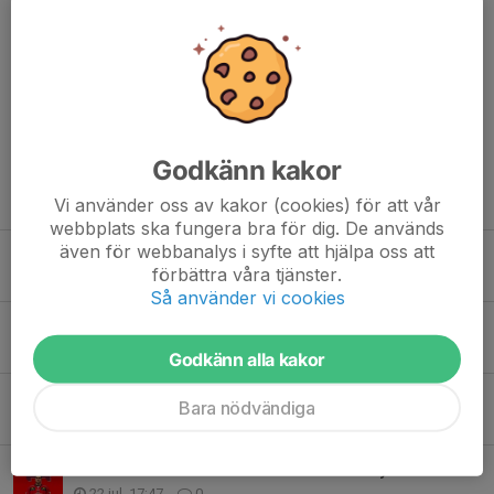
Välkommen tillbaka Alex!
Dela nyhet
Godkänn kakor
Tidigare nyheter
Vi använder oss av kakor (cookies) för att vår
webbplats ska fungera bra för dig. De används
även för webbanalys i syfte att hjälpa oss att
Samuel Görnebrand stannar i Tumba Hockey
förbättra våra tjänster.
3 aug, 20:11
0
Så använder vi cookies
Vicente Frank Floreberg klar för Tumba Hockey
1 aug, 13:43
0
Godkänn alla kakor
Caesar Strömgren stannar i Tumba Hockey
Bara nödvändiga
28 jul, 09:27
0
Alex Wahtramäe klar för Tumba Hockey
22 jul, 17:47
0