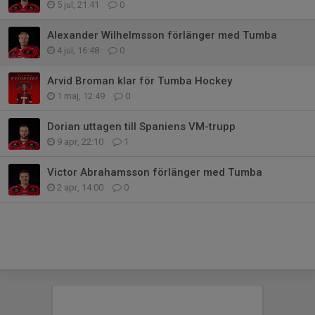
5 jul, 21:41
0
Alexander Wilhelmsson förlänger med Tumba
4 jul, 16:48
0
Arvid Broman klar för Tumba Hockey
1 maj, 12:49
0
Dorian uttagen till Spaniens VM-trupp
9 apr, 22:10
1
Victor Abrahamsson förlänger med Tumba
2 apr, 14:00
0