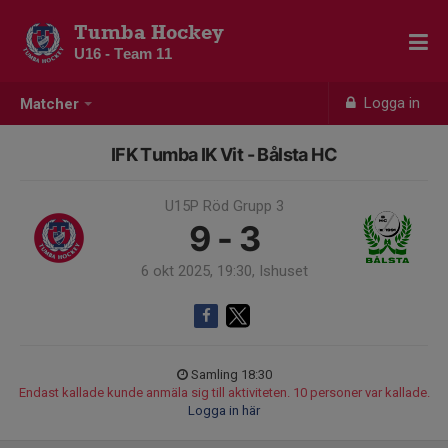
Tumba Hockey
U16 - Team 11
Logga in
Matcher
IFK Tumba IK Vit - Bålsta HC
U15P Röd Grupp 3
9 - 3
6 okt 2025, 19:30, Ishuset
Samling 18:30
Endast kallade kunde anmäla sig till aktiviteten. 10 personer var kallade.
Logga in här