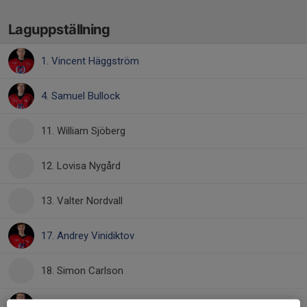
Laguppställning
1. Vincent Häggström
4. Samuel Bullock
11. William Sjöberg
12. Lovisa Nygård
13. Valter Nordvall
17. Andrey Vinidiktov
18. Simon Carlson
21. David Landström