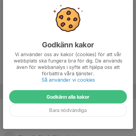
22. Lucas Cederqvist
24. Rares Andrei Constantinescu
, U15 - Team 12
Godkänn kakor
28. Rasmus Zirath
, U15 - Team 12
Vi använder oss av kakor (cookies) för att vår
webbplats ska fungera bra för dig. De används
31. Melker Olsson
även för webbanalys i syfte att hjälpa oss att
förbättra våra tjänster.
Theodore Bunka
, Uppstartsveckan 2025
Så använder vi cookies
Ledare
Godkänn alla kakor
Niclas Cederqvist
Lagledare
Bara nödvändiga
Niklas Lundin
Materialare