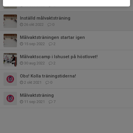
16 dec 2022
2
Inställd målvaktsträning
26 okt 2022
0
Målvaktsträningen startar igen
15 sep 2022
2
Målvaktscamp i Ishuset på höstlovet!
30 aug 2022
2
Obs! Kolla träningstiderna!
2 okt 2021
0
Målvaktsträning
11 sep 2021
7