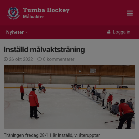
Tumba Hockey
Målvakter
Logga in
Nyheter
Inställd målvaktsträning
26 okt 2022
0 kommentarer
Träningen fredag 28/11 är inställd, vi återupptar