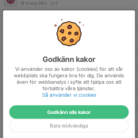
16 aug 2025
0
Målvaktsdagar på Hagsätra Sport
30 apr 2025
0
Exklusivt målvaktsevent med Hagsätra Sport och CCM
6 mar 2025
0
Målvaktsdag lördag 18 januari
Godkänn kakor
9 jan 2025
0
Vi använder oss av kakor (cookies) för att vår
webbplats ska fungera bra för dig. De används
Inbjudan från Hagsätra Sport
även för webbanalys i syfte att hjälpa oss att
27 maj 2024
0
förbättra våra tjänster.
Så använder vi cookies
Teori för målvakter och skyttar 14 november
8 nov 2023
0
Godkänn alla kakor
Målvaktsträning med BBGoalie varje vecka!
1 aug 2023
0
Bara nödvändiga
Ytterligare tre tillfällen med BBGoalie i vinter