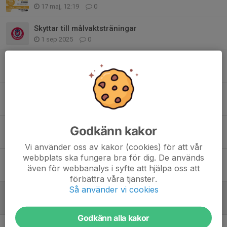
17 maj, 12:19
0
Skyttar till målvaktsträningar
1 sep 2025
0
Målvaktsträningar 2025/2026
16 aug 2025
0
Målvaktsdagar på Hagsätra Sport
30 apr 2025
0
Exklusivt målvaktsevent med Hagsätra Sport och CCM
Godkänn kakor
6 mar 2025
0
Vi använder oss av kakor (cookies) för att vår
webbplats ska fungera bra för dig. De används
Målvaktsdag lördag 18 januari
även för webbanalys i syfte att hjälpa oss att
9 jan 2025
0
förbättra våra tjänster.
Så använder vi cookies
Inbjudan från Hagsätra Sport
27 maj 2024
0
Godkänn alla kakor
Teori för målvakter och skyttar 14 november