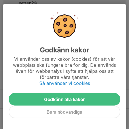
vetsen?🙈
Stefan Jansson
16 dec 2022
Det gäller givetvis föreningens samtliga målvakter, även
er i vets och reklagen.
Godkänn kakor
Vi använder oss av kakor (cookies) för att vår
Tidigare nyheter
webbplats ska fungera bra för dig. De används
även för webbanalys i syfte att hjälpa oss att
förbättra våra tjänster.
Målvaktsdagar hos Hagsätra Sport
Så använder vi cookies
17 maj, 12:19
0
Skyttar till målvaktsträningar
Godkänn alla kakor
1 sep 2025
0
Bara nödvändiga
Målvaktsträningar 2025/2026
16 aug 2025
0