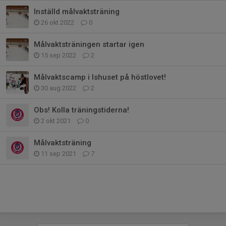
Inställd målvaktsträning
26 okt 2022
0
Målvaktsträningen startar igen
15 sep 2022
2
Målvaktscamp i Ishuset på höstlovet!
30 aug 2022
2
Obs! Kolla träningstiderna!
2 okt 2021
0
Målvaktsträning
11 sep 2021
7