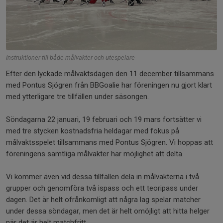
Instruktioner till både målvakter och utespelare
Efter den lyckade målvaktsdagen den 11 december tillsammans
med Pontus Sjögren från BBGoalie har föreningen nu gjort klart
med ytterligare tre tillfällen under säsongen.
Söndagarna 22 januari, 19 februari och 19 mars fortsätter vi
med tre stycken kostnadsfria heldagar med fokus på
målvaktsspelet tillsammans med Pontus Sjögren. Vi hoppas att
föreningens samtliga målvakter har möjlighet att delta.
Vi kommer även vid dessa tillfällen dela in målvakterna i två
grupper och genomföra två ispass och ett teoripass under
dagen. Det är helt ofrånkomligt att några lag spelar matcher
under dessa söndagar, men det är helt omöjligt att hitta helger
när det är helt matchfritt.