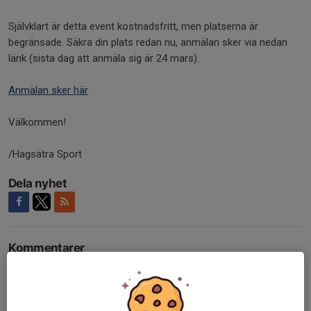
Självklart är detta event kostnadsfritt, men platserna är
begränsade. Säkra din plats redan nu, anmälan sker via nedan
länk (sista dag att anmäla sig är 24 mars).
Anmälan sker här
Välkommen!
/Hagsätra Sport
Dela nyhet
Kommentarer