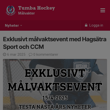
Tumba Hockey
Målvakter
Logga in
Nyheter
Exklusivt målvaktsevent med Hagsätra
Sport och CCM
6 mar 2025
0 kommentarer