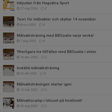
Inbjudan från Hagsätra Sport
27 maj 2024
0
Teori för målvakter och skyttar 14 november
8 nov 2023
0
Målvaktsträning med BBGoalie varje vecka!
1 aug 2023
0
Ytterligare tre tillfällen med BBGoalie i vinter
16 dec 2022
2
Inställd målvaktsträning
26 okt 2022
0
Målvaktsträningen startar igen
15 sep 2022
2
Målvaktscamp i Ishuset på höstlovet!
30 aug 2022
2