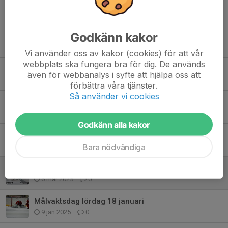
Tidigare nyheter
Godkänn kakor
Målvaktsdagar hos Hagsätra Sport
17 maj, 12:19
0
Vi använder oss av kakor (cookies) för att vår
webbplats ska fungera bra för dig. De används
Skyttar till målvaktsträningar
även för webbanalys i syfte att hjälpa oss att
1 sep 2025
0
förbättra våra tjänster.
Så använder vi cookies
Målvaktsträningar 2025/2026
16 aug 2025
0
Godkänn alla kakor
Målvaktsdagar på Hagsätra Sport
Bara nödvändiga
30 apr 2025
0
Exklusivt målvaktsevent med Hagsätra Sport och CCM
6 mar 2025
0
Målvaktsdag lördag 18 januari
9 jan 2025
0