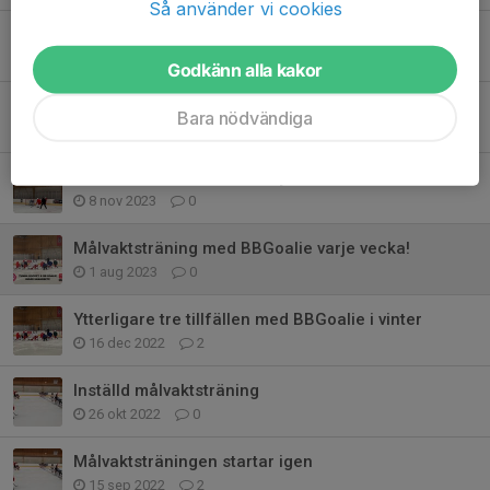
Så använder vi cookies
Målvaktsdag lördag 18 januari
9 jan 2025
0
Godkänn alla kakor
Inbjudan från Hagsätra Sport
Bara nödvändiga
27 maj 2024
0
Teori för målvakter och skyttar 14 november
8 nov 2023
0
Målvaktsträning med BBGoalie varje vecka!
1 aug 2023
0
Ytterligare tre tillfällen med BBGoalie i vinter
16 dec 2022
2
Inställd målvaktsträning
26 okt 2022
0
Målvaktsträningen startar igen
15 sep 2022
2