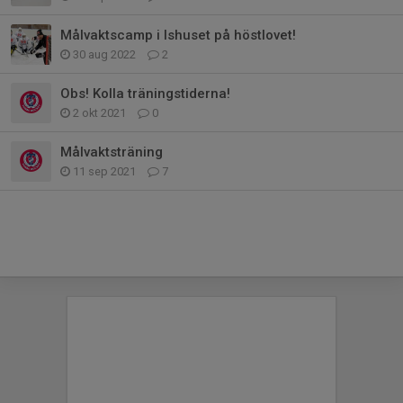
Målvaktscamp i Ishuset på höstlovet!
30 aug 2022
2
Obs! Kolla träningstiderna!
2 okt 2021
0
Målvaktsträning
11 sep 2021
7