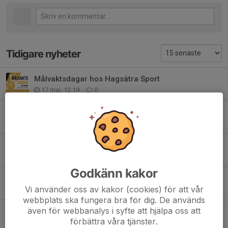
Tidigare nyheter
Målvaktsdagar hos Hagsätra Sport
17 maj, 12:19
0
Skyttar till målvaktsträningar
1 sep 2025
0
Målvaktsträningar 2025/2026
16 aug 2025
0
Godkänn kakor
Målvaktsdagar på Hagsätra Sport
Vi använder oss av kakor (cookies) för att vår
30 apr 2025
0
webbplats ska fungera bra för dig. De används
även för webbanalys i syfte att hjälpa oss att
Exklusivt målvaktsevent med Hagsätra Sport och CCM
förbättra våra tjänster.
6 mar 2025
0